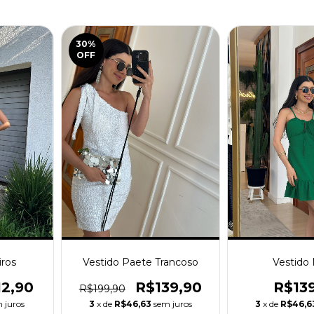
30
%
OFF
iros
Vestido Paete Trancoso
Vestido
12,90
R$139,90
R$13
R$199,90
 juros
3
x de
R$46,63
sem juros
3
x de
R$46,6