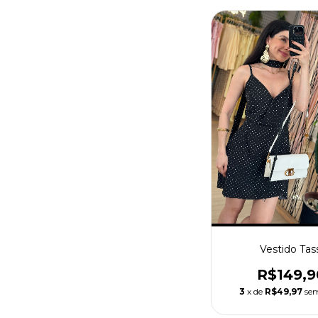
Vestido Tas
R$149,9
3
x de
R$49,97
sem