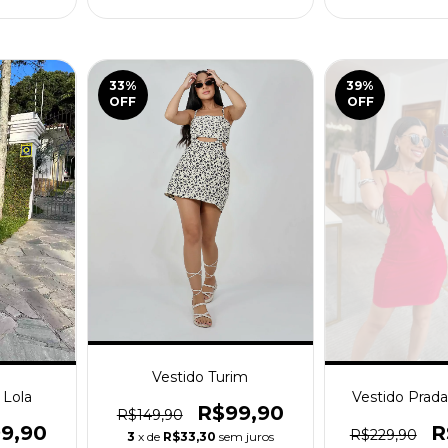
33
%
39
%
OFF
OFF
Vestido Turim
 Lola
Vestido Prad
R$99,90
R$149,90
9,90
R
R$229,90
3
x de
R$33,30
sem juros