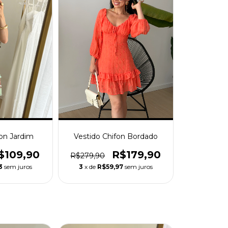
fon Jardim
Vestido Chifon Bordado
$109,90
R$179,90
R$279,90
3
sem juros
3
x de
R$59,97
sem juros