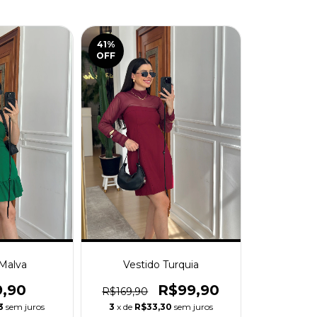
41
%
OFF
 Malva
Vestido Turquia
9,90
R$99,90
R$169,90
3
sem juros
3
x de
R$33,30
sem juros