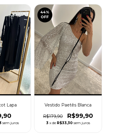
44
%
OFF
icot Lapa
Vestido Paetês Blanca
9,90
R$99,90
R$179,90
3
sem juros
3
x de
R$33,30
sem juros