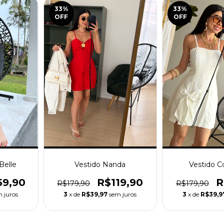
33
%
33
%
OFF
OFF
Belle
Vestido Nanda
Vestido C
59,90
R$119,90
R
R$179,90
R$179,90
 juros
3
x de
R$39,97
sem juros
3
x de
R$39,9