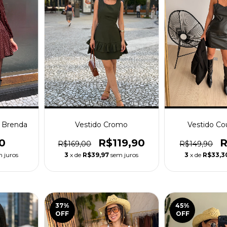
á Brenda
Vestido Cromo
Vestido Co
0
R$119,90
R
R$169,00
R$149,90
 juros
3
x de
R$39,97
sem juros
3
x de
R$33,3
37
%
45
%
OFF
OFF