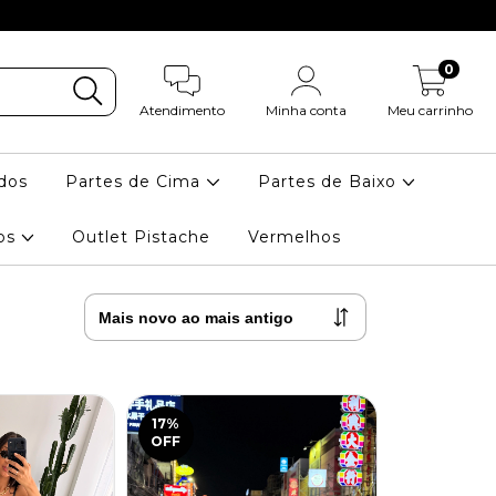
0
Atendimento
Minha conta
Meu carrinho
dos
Partes de Cima
Partes de Baixo
ios
Outlet Pistache
Vermelhos
17
%
OFF