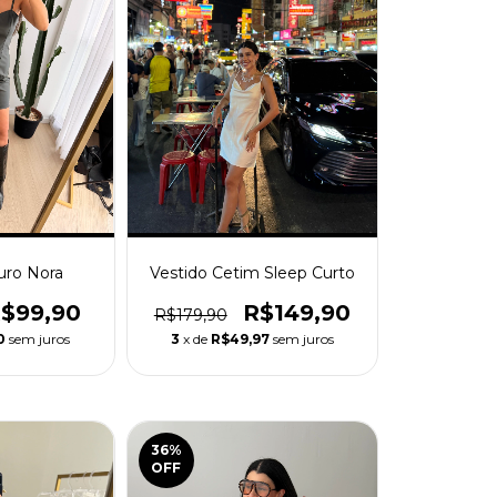
uro Nora
Vestido Cetim Sleep Curto
$99,90
R$149,90
R$179,90
0
sem juros
3
x de
R$49,97
sem juros
36
%
OFF