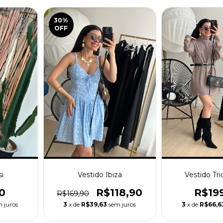
30
%
OFF
si
Vestido Ibiza
Vestido Tr
0
R$118,90
R$19
R$169,90
 juros
3
x de
R$39,63
sem juros
3
x de
R$66,6