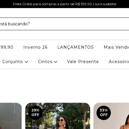
Frete Grátis para compras a partir de R$ 399,90 ( sul e sudeste)
 99,90
Inverno 26
LANÇAMENTOS
Mais Vendi
e Conjunto
Cintos
Vale Presente
Acessór
29
%
33
%
OFF
OFF