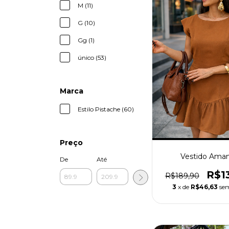
M (11)
G (10)
Gg (1)
único (53)
Marca
Estilo Pistache (60)
Preço
Vestido Ama
De
Até
R$1
R$189,90
3
x de
R$46,63
sem