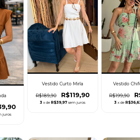
Vestido Curto Mirla
Vestido Chi
R$119,90
R
nda
R$189,90
R$199,90
3
x de
R$39,97
sem juros
3
x de
R$36,6
39,90
 juros