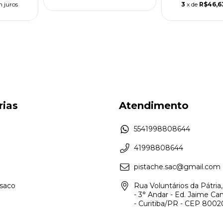
 juros
3
x de
R$46,6
rias
Atendimento
5541998808644
41998808644
pistache.sac@gmail.com
asaco
Rua Voluntários da Pátria,
- 3° Andar - Ed. Jaime Ca
- Curitiba/PR - CEP 800