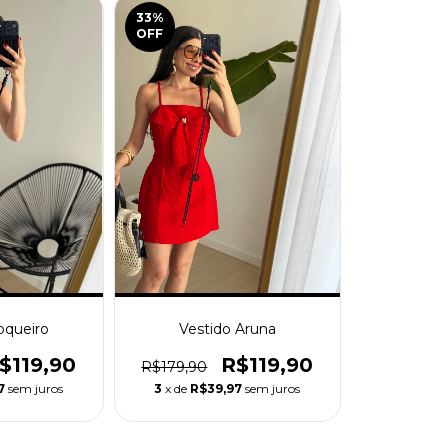
33
%
OFF
oqueiro
Vestido Aruna
$119,90
R$119,90
R$179,90
7
sem juros
3
x de
R$39,97
sem juros