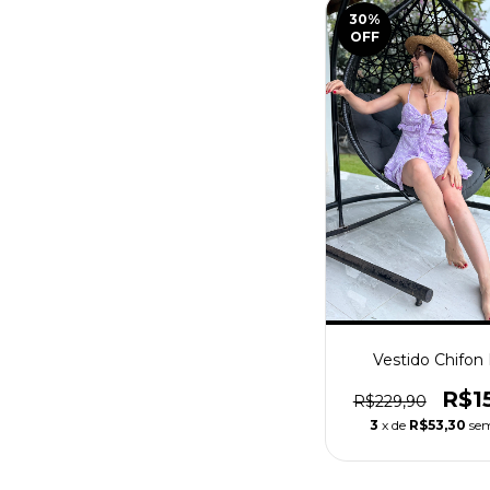
30
%
OFF
Vestido Chifon 
R$1
R$229,90
3
x de
R$53,30
sem