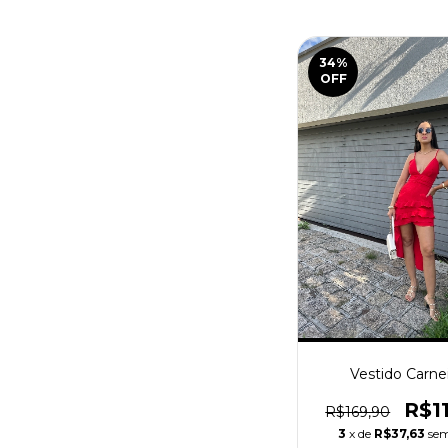
34
%
OFF
Vestido Carne
R$1
R$169,90
3
x de
R$37,63
sem