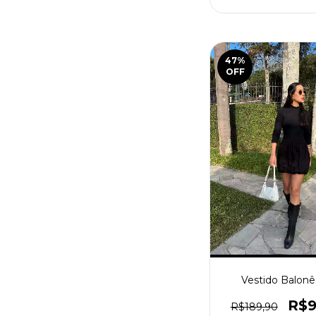
47
%
OFF
Vestido Balonê
R$9
R$189,90