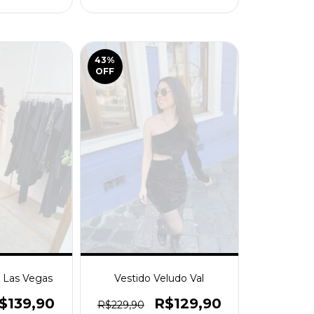
43
%
OFF
a Las Vegas
Vestido Veludo Val
$139,90
R$129,90
R$229,90