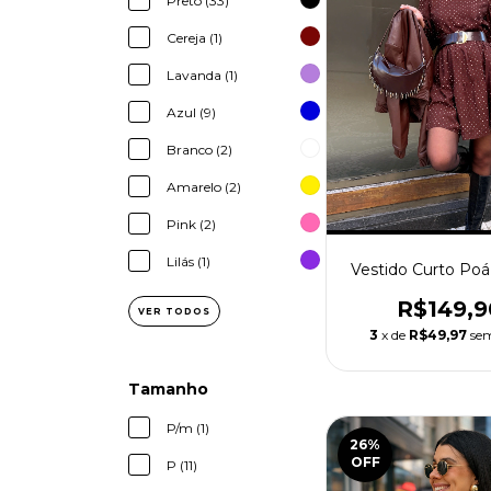
Preto (33)
Cereja (1)
Lavanda (1)
Azul (9)
Branco (2)
Amarelo (2)
Pink (2)
Lilás (1)
Vestido Curto Po
R$149,9
VER TODOS
3
x de
R$49,97
sem
Tamanho
P/m (1)
26
%
OFF
P (11)