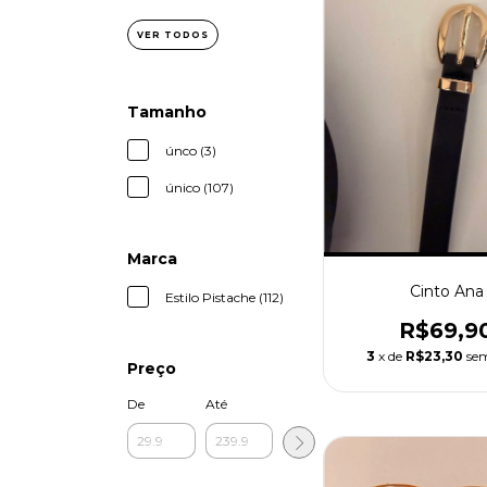
VER TODOS
Tamanho
únco (3)
único (107)
Marca
Cinto Ana
Estilo Pistache (112)
R$69,9
3
x de
R$23,30
sem
Preço
De
Até