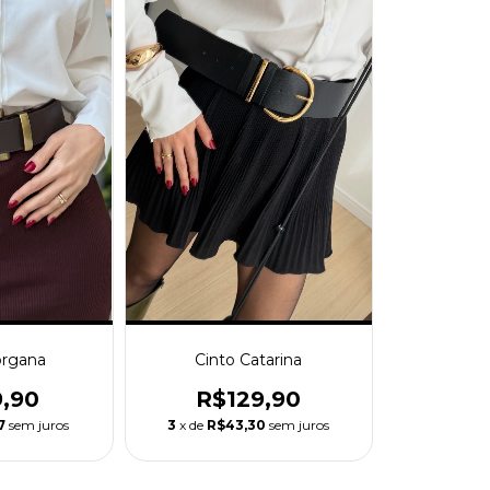
Cinto Catarina
organa
R$129,90
9,90
3
x de
R$43,30
sem juros
7
sem juros