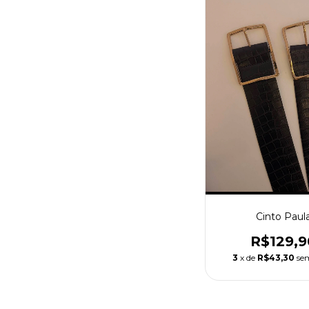
Cinto Paul
R$129,9
3
x de
R$43,30
se