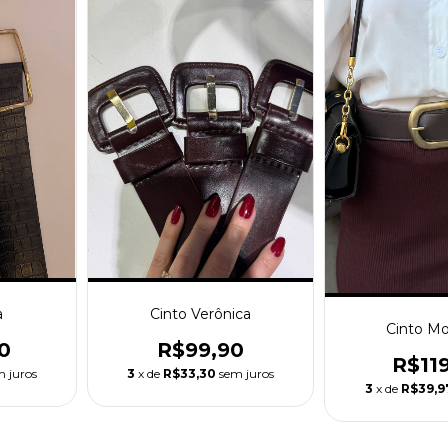
a
Cinto Verônica
Cinto M
0
R$99,90
R$11
m juros
3
x de
R$33,30
sem juros
3
x de
R$39,9