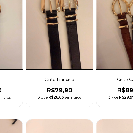
Cinto Francine
Cinto C
0
R$79,90
R$89
 juros
3
x de
R$26,63
sem juros
3
x de
R$29,9