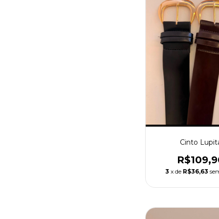
Cinto Lupit
R$109,9
3
x de
R$36,63
sem