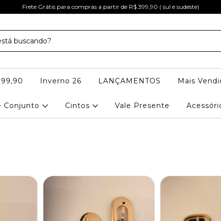
Frete Grátis para compras a partir de R$ 399,90 ( sul e sudeste)
 99,90
Inverno 26
LANÇAMENTOS
Mais Vendi
e Conjunto
Cintos
Vale Presente
Acessór