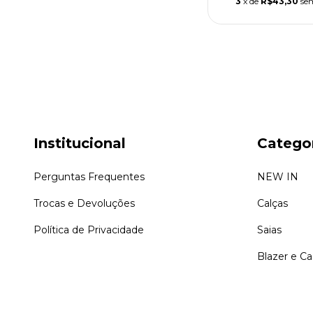
3
x de
R$43,30
se
Institucional
Catego
Perguntas Frequentes
NEW IN
Trocas e Devoluções
Calças
Política de Privacidade
Saias
Blazer e C