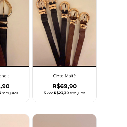
anela
Cinto Maitê
,90
R$69,90
7
sem juros
3
x de
R$23,30
sem juros