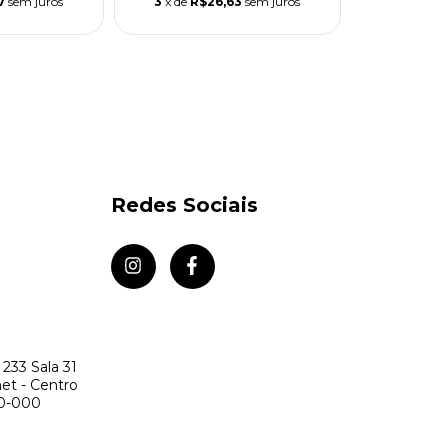
7
sem juros
3
x de
R$26,63
sem juros
Redes Sociais
 233 Sala 31
net - Centro
20-000