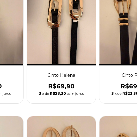
Cinto Helena
Cinto 
0
R$69,90
R$69
 juros
3
x de
R$23,30
sem juros
3
x de
R$23,3