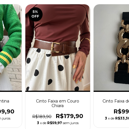
5
%
OFF
ntina
Cinto Faixa em Couro
Cinto Faixa 
Chiara
09,90
R$99
R$179,90
R$189,90
 juros
3
x de
R$33,3
3
x de
R$59,97
sem juros