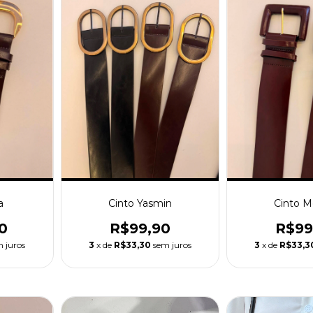
a
Cinto Yasmin
Cinto M
0
R$99,90
R$99
 juros
3
x de
R$33,30
sem juros
3
x de
R$33,3