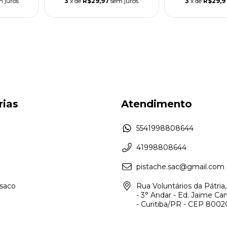
m juros
3
x de
R$29,97
sem juros
3
x de
R$29,9
rias
Atendimento
5541998808644
41998808644
pistache.sac@gmail.com
asaco
Rua Voluntários da Pátria,
- 3° Andar - Ed. Jaime Ca
- Curitiba/PR - CEP 800