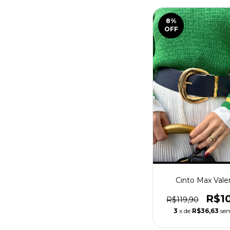
8
%
OFF
Cinto Max Vale
R$1
R$119,90
3
x de
R$36,63
sem