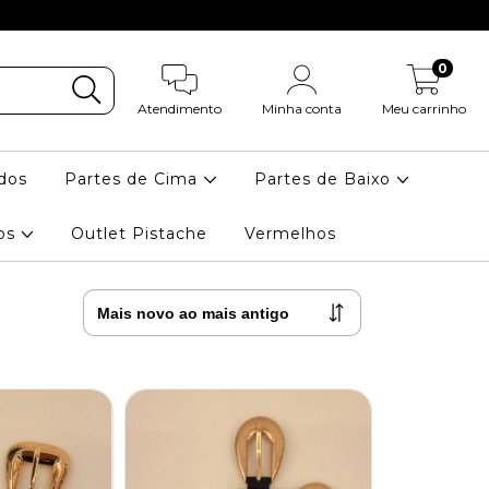
0
Atendimento
Minha conta
Meu carrinho
dos
Partes de Cima
Partes de Baixo
ios
Outlet Pistache
Vermelhos