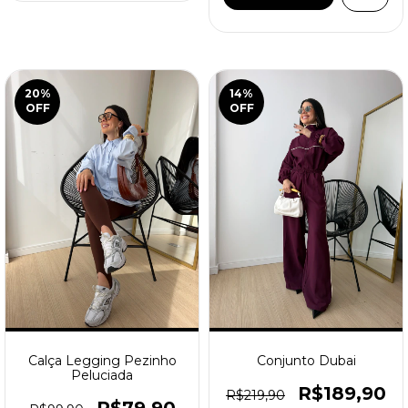
20
%
14
%
OFF
OFF
Calça Legging Pezinho
Conjunto Dubai
Peluciada
R$189,90
R$219,90
R$79,90