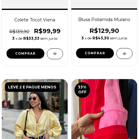
Blusa Poliamida Murano
Colete Tricot Viena
R$129,90
R$99,99
R$139,90
3
x de
R$43,30
sem juros
3
x de
R$33,33
sem juros
COMPRAR
COMPRAR
LEVE 2 E PAGUE MENOS
33
%
OFF