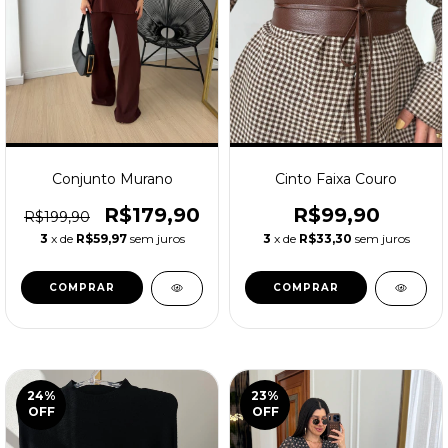
Conjunto Murano
Cinto Faixa Couro
R$179,90
R$99,90
R$199,90
3
x de
R$59,97
sem juros
3
x de
R$33,30
sem juros
COMPRAR
COMPRAR
24
%
23
%
OFF
OFF