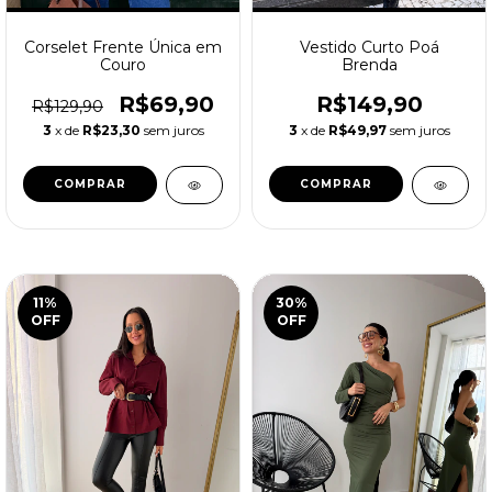
Corselet Frente Única em
Vestido Curto Poá
Couro
Brenda
R$69,90
R$149,90
R$129,90
3
x de
R$23,30
sem juros
3
x de
R$49,97
sem juros
COMPRAR
COMPRAR
11
%
30
%
OFF
OFF