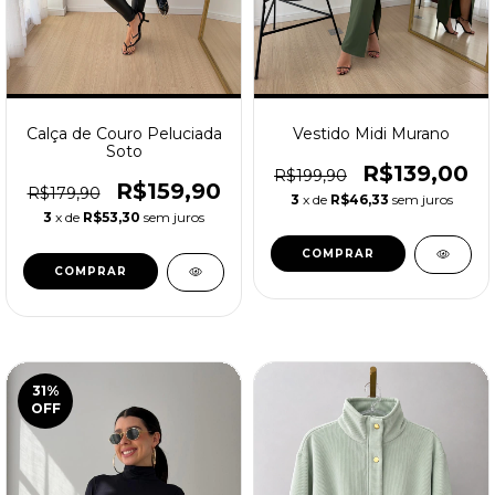
Calça de Couro Peluciada
Vestido Midi Murano
Soto
R$139,00
R$199,90
R$159,90
R$179,90
3
x de
R$46,33
sem juros
3
x de
R$53,30
sem juros
COMPRAR
COMPRAR
31
%
OFF