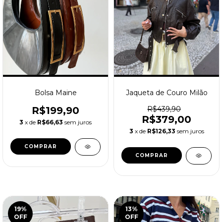
Bolsa Maine
Jaqueta de Couro Milão
R$199,90
R$439,90
R$379,00
3
x de
R$66,63
sem juros
3
x de
R$126,33
sem juros
COMPRAR
COMPRAR
19
%
13
%
OFF
OFF