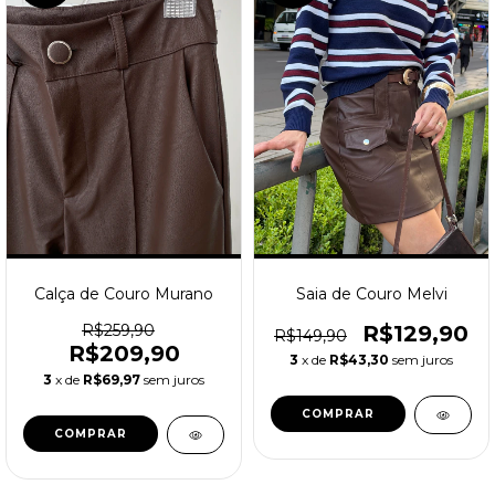
Calça de Couro Murano
Saia de Couro Melvi
R$259,90
R$129,90
R$149,90
R$209,90
3
x de
R$43,30
sem juros
3
x de
R$69,97
sem juros
COMPRAR
COMPRAR