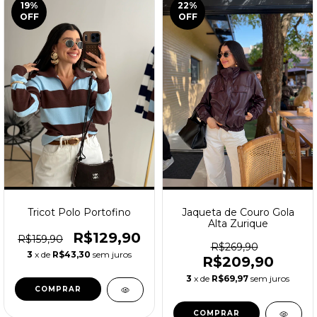
19
%
22
%
OFF
OFF
Tricot Polo Portofino
Jaqueta de Couro Gola
Alta Zurique
R$129,90
R$159,90
R$269,90
3
x de
R$43,30
sem juros
R$209,90
3
x de
R$69,97
sem juros
COMPRAR
COMPRAR