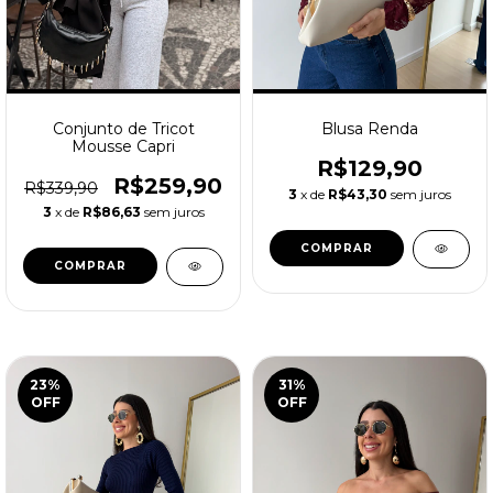
Conjunto de Tricot
Blusa Renda
Mousse Capri
R$129,90
R$259,90
R$339,90
3
x de
R$43,30
sem juros
3
x de
R$86,63
sem juros
COMPRAR
COMPRAR
23
%
31
%
OFF
OFF