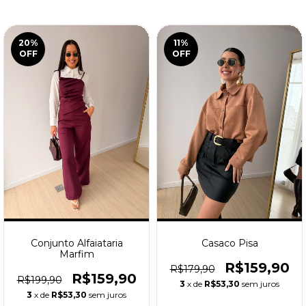
20
%
11
%
OFF
OFF
Conjunto Alfaiataria
Casaco Pisa
Marfim
R$159,90
R$179,90
R$159,90
R$199,90
3
x de
R$53,30
sem juros
3
x de
R$53,30
sem juros