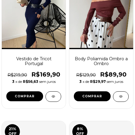
Vestido de Tricot
Body Poliamida Ombro a
Portugal
Ombro
R$169,90
R$89,90
R$219,90
R$129,90
3
x de
R$56,63
sem juros
3
x de
R$29,97
sem juros
COMPRAR
COMPRAR
21
%
8
%
OFF
OFF