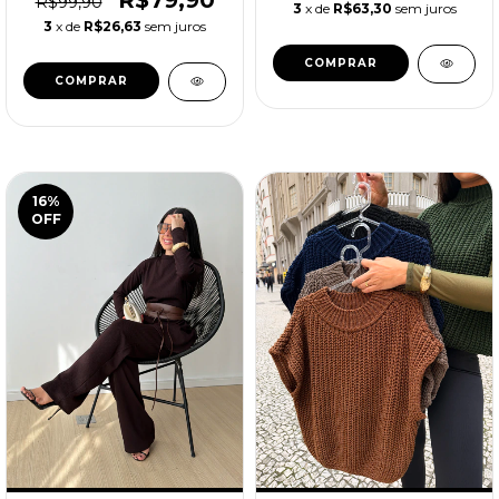
R$99,90
3
x de
R$63,30
sem juros
3
x de
R$26,63
sem juros
COMPRAR
COMPRAR
16
%
OFF