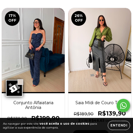
17
%
26
%
OFF
OFF
Conjunto Alfaiataria
Saia Mídi de Couro Talin
Antônia
R$139,90
R$189,90
R$199,90
R$239,90
3
x de
R$46,63
sem juros
Ao navegar por este site
você aceita o uso de cookies
para
3
x de
R$66,63
sem juros
ENTENDI
agilizar a sua experiência de compra.