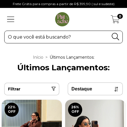
Frete Grátis para compras a partir de R$ 399,90 ( sul e sudeste)
0
Início
>
Últimos Lançamentos:
Últimos Lançamentos:
Filtrar
22
%
26
%
OFF
OFF