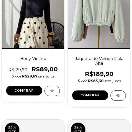
Body Violeta
Jaqueta de Veludo Gola
Alta
R$89,00
R$129,90
R$189,90
3
x de
R$29,67
sem juros
3
x de
R$63,30
sem juros
COMPRAR
COMPRAR
23
%
22
%
OFF
OFF