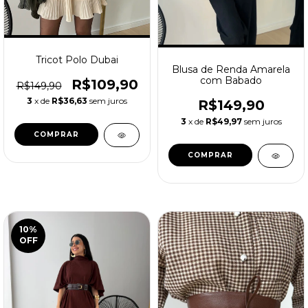
Tricot Polo Dubai
Blusa de Renda Amarela
com Babado
R$109,90
R$149,90
3
x de
R$36,63
sem juros
R$149,90
3
x de
R$49,97
sem juros
COMPRAR
COMPRAR
10
%
OFF