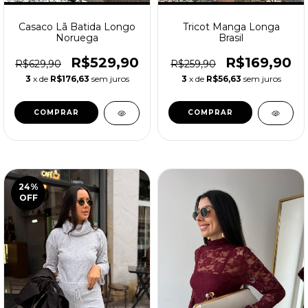
Casaco Lã Batida Longo
Tricot Manga Longa
Noruega
Brasil
R$529,90
R$169,90
R$629,90
R$259,90
3
x de
R$176,63
sem juros
3
x de
R$56,63
sem juros
COMPRAR
COMPRAR
24
%
OFF