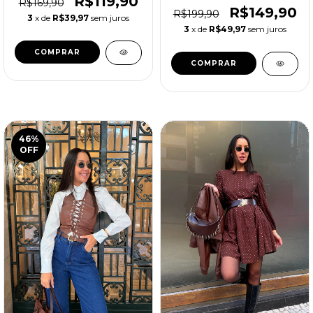
R$119,90
R$169,90
R$149,90
R$199,90
3
x de
R$39,97
sem juros
3
x de
R$49,97
sem juros
COMPRAR
COMPRAR
46
%
OFF