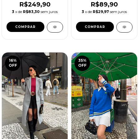
R$249,90
R$89,90
3
x de
R$83,30
sem juros
3
x de
R$29,97
sem juros
COMPRAR
COMPRAR
16
%
35
%
OFF
OFF