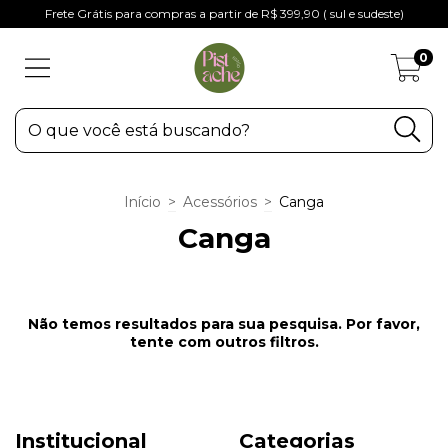
Frete Grátis para compras a partir de R$ 399,90 ( sul e sudeste)
0
Início
>
Acessórios
>
Canga
Canga
Não temos resultados para sua pesquisa. Por favor,
tente com outros filtros.
Institucional
Categorias