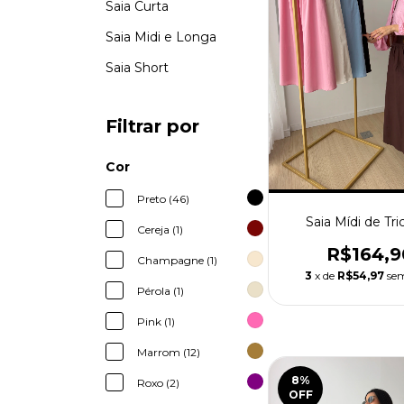
Saia Curta
Saia Midi e Longa
Saia Short
Filtrar por
Cor
Preto (46)
Saia Mídi de Tri
Cereja (1)
R$164,9
Champagne (1)
3
x de
R$54,97
sem
Pérola (1)
Pink (1)
Marrom (12)
8
%
Roxo (2)
OFF