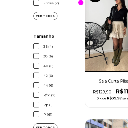
Fúcsia (2)
VER TODOS
Tamanho
36 (4)
38 (6)
40 (6)
42 (6)
Saia Curta Pli
44 (6)
R$1
R$129,90
P/m (2)
3
x de
R$39,97
sem
Pp (1)
P (61)
VER TODOS