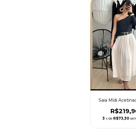
Saia Mídi Acetina
R$219,9
3
x de
R$73,30
sem