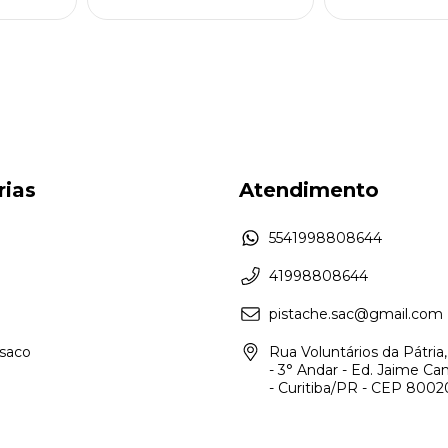
rias
Atendimento
5541998808644
41998808644
pistache.sac@gmail.com
asaco
Rua Voluntários da Pátria,
- 3° Andar - Ed. Jaime Ca
- Curitiba/PR - CEP 800