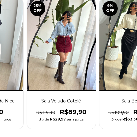
25
%
9
%
OFF
OFF
da Nice
Saia Veludo Cotelê
Saia Be
0
R$89,90
R
R$119,90
R$109,90
 juros
3
x de
R$29,97
sem juros
3
x de
R$33,3