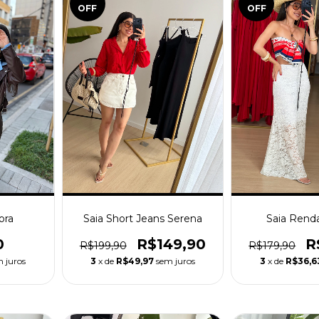
OFF
OFF
ora
Saia Short Jeans Serena
Saia Renda
0
R$149,90
R
R$199,90
R$179,90
 juros
3
x de
R$49,97
sem juros
3
x de
R$36,6