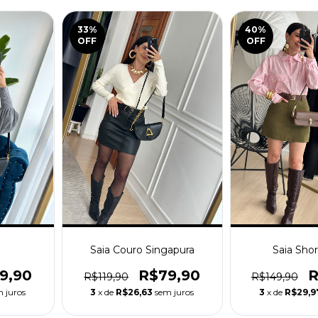
33
%
40
%
OFF
OFF
e
Saia Couro Singapura
Saia Shor
9,90
R$79,90
R
R$119,90
R$149,90
 juros
3
x de
R$26,63
sem juros
3
x de
R$29,9