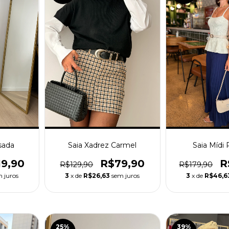
ssada
Saia Xadrez Carmel
Saia Mídi 
19,90
R$79,90
R
R$129,90
R$179,90
 juros
3
x de
R$26,63
sem juros
3
x de
R$46,6
25
%
39
%