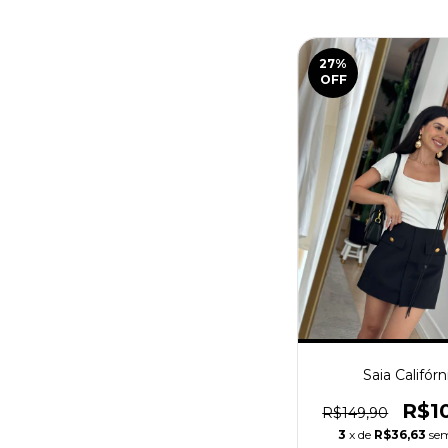
27
%
OFF
Saia Califórn
R$1
R$149,90
3
x de
R$36,63
sem