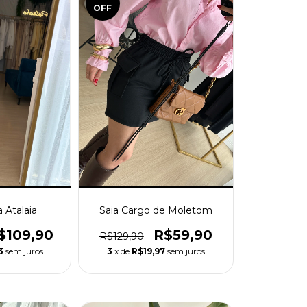
OFF
 Atalaia
Saia Cargo de Moletom
$109,90
R$59,90
R$129,90
3
sem juros
3
x de
R$19,97
sem juros