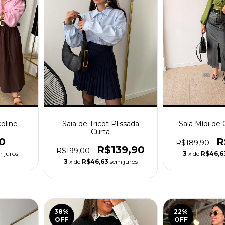
coline
Saia de Tricot Plissada
Saia Mídi de 
Curta
0
R
R$189,90
R$139,90
R$199,00
 juros
3
x de
R$46,6
3
x de
R$46,63
sem juros
38
%
22
%
OFF
OFF