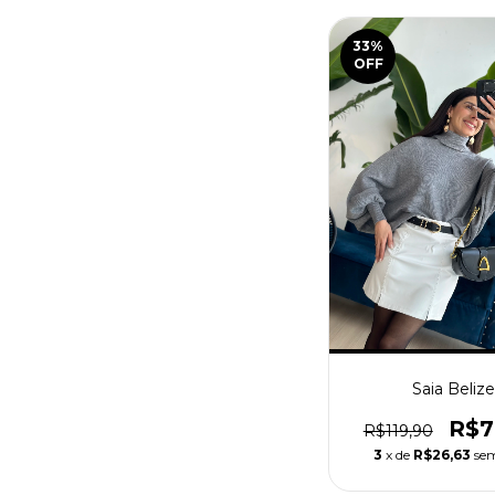
33
%
OFF
Saia Beliz
R$7
R$119,90
3
x de
R$26,63
sem