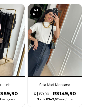
6
%
OFF
t Luria
Saia Mídi Montana
$89,90
R$149,90
R$159,90
7
sem juros
3
x de
R$49,97
sem juros