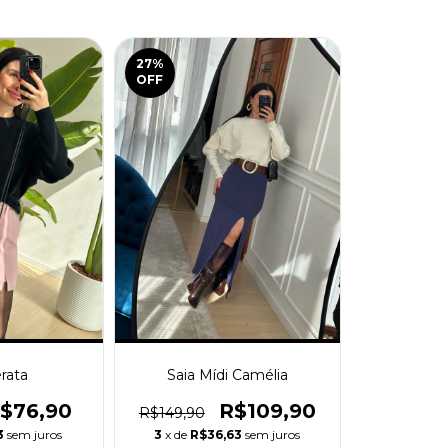
27
%
OFF
erata
Saia Mídi Camélia
$76,90
R$109,90
R$149,90
3
sem juros
3
x de
R$36,63
sem juros