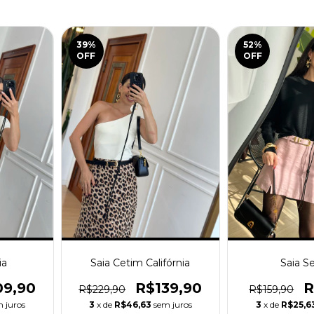
39
%
52
%
OFF
OFF
ia
Saia Cetim Califórnia
Saia S
09,90
R$139,90
R
R$229,90
R$159,90
 juros
3
x de
R$46,63
sem juros
3
x de
R$25,6