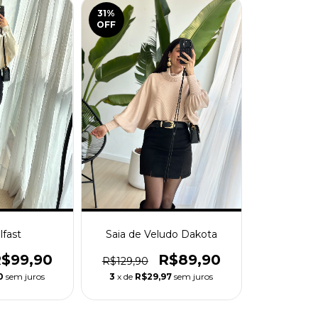
31
%
OFF
lfast
Saia de Veludo Dakota
$99,90
R$89,90
R$129,90
0
sem juros
3
x de
R$29,97
sem juros