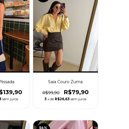
Plissada
Saia Couro Zuma
$139,90
R$79,90
R$99,90
3
sem juros
3
x de
R$26,63
sem juros
54
%