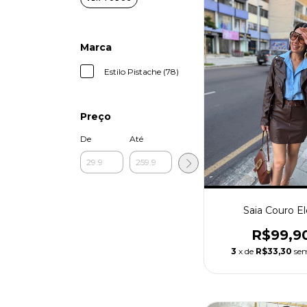
Marca
Estilo Pistache (78)
Preço
De
Até
Saia Couro El
R$99,9
3
x de
R$33,30
sem