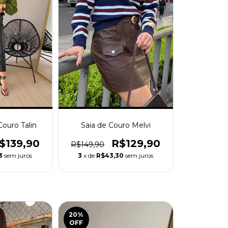
Couro Talin
Saia de Couro Melvi
$139,90
R$129,90
R$149,90
3
sem juros
3
x de
R$43,30
sem juros
20
%
OFF