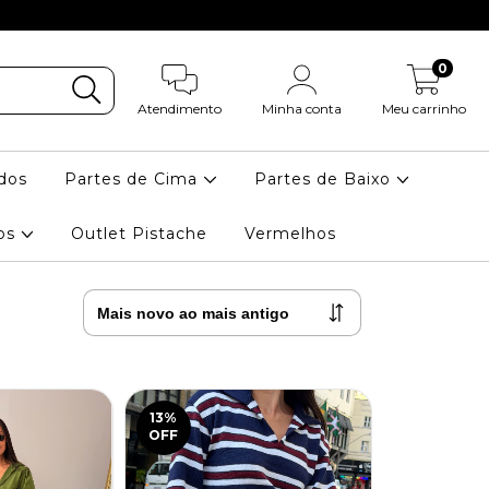
0
Atendimento
Minha conta
Meu carrinho
dos
Partes de Cima
Partes de Baixo
ios
Outlet Pistache
Vermelhos
13
%
OFF