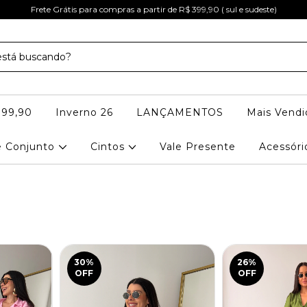
Frete Grátis para compras a partir de R$ 399,90 ( sul e sudeste)
 99,90
Inverno 26
LANÇAMENTOS
Mais Vendi
e Conjunto
Cintos
Vale Presente
Acessór
30
%
26
%
OFF
OFF